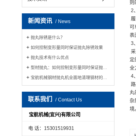
则
2
履
新闻资讯
News
可
表
抛丸除锈是什么？
3
如何控制变形量同时保证抛丸除锈效果
采
抛丸技术有什么优点
定
型材抛丸：如何控制变形量同时保证抛丸除锈效果
全
4
宝航机械钢材抛丸机全面地清理钢材的表面
路
丸
联系我们
Contact Us
杂
境
宝航机械(宜兴)有限公司
电 话：15301519931