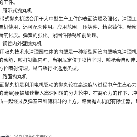
的工件。
、履带式抛丸机
带式抛丸机适合用于大中型生产工件的表面清理及强化，清理工件
单机使用，还可配套使用。应用范围： 压铸件、精密铸件、精
面氧化皮。弹簧的强化。紧固件除锈和前处理。
、钢管内外壁抛丸机
用喷丸技术来清理圆柱体的内壁是一种新型网管内壁喷丸清理机
的动能，喷打钢瓶内壁，当钢瓶定位于喷枪室时，喷枪会自动伸
方位喷射清理，是气瓶行业选用类型。
、路面抛丸机
面抛丸机是利用电机驱动的抛丸轮在高速旋转过程中产生离心力
的流量)便被加速带入高速回转的分丸轮中，在离心力的作下，
质一起经过反弹室来到储料斗的上方。路面抛丸机配有除尘器，
。
上一篇：
抛丸和喷砂主要区别