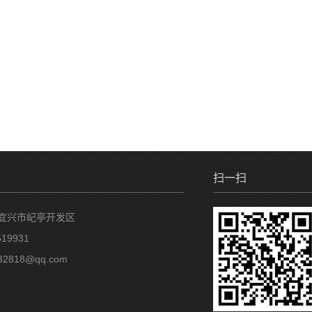
扫一扫
宜兴市屺亭开发区
19931
2818@qq.com